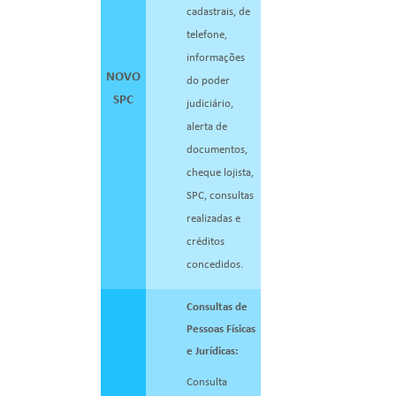
cadastrais, de
telefone,
informações
NOVO
do poder
SPC
judiciário,
alerta de
documentos,
cheque lojista,
SPC, consultas
realizada
s
e
créditos
concedidos.
Consultas de
Pessoas Físicas
e Jurídicas:
Consulta