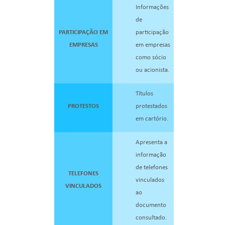
Informações
de
PARTICIPAÇÃO EM
participação
EMPRESAS
em empresas
como sócio
ou acionista.
Títulos
PROTESTOS
protestados
em cartório.
Apresenta a
informação
de telefones
TELEFONES
vinculados
VINCULADOS
ao
documento
consultado.