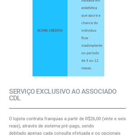
baseada em
estatística
que apura a
chance do
SCORE CRÉDITO
indivíduo
ficar
inadimplente
no período
de 3 ou 12
meses.
SERVIÇO EXCLUSIVO AO ASSOCIADO
CDL
O lojista contrata franquias a partir de R$26,00 (vinte e seis
reais), através de sistema pré-pago, sendo
debitado apenas cada consulta efetuada e os opcionais