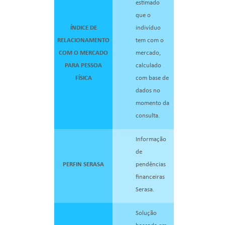
estimado
que o
ÍNDICE DE
indivíduo
RELACIONAMENTO
tem com o
COM O MERCADO
mercado,
PARA PESSOA
calculado
FÍSICA
com base de
dados no
momento da
consulta.
Informação
de
PERFIN SERASA
pendências
financeiras
Serasa.
Solução